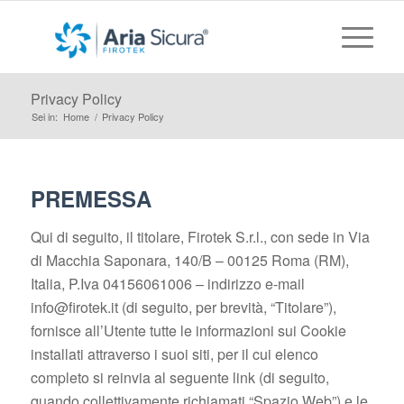
Privacy Policy
Sei in:
Home
/
Privacy Policy
PREMESSA
Qui di seguito, il titolare, Firotek S.r.l., con sede in Via
di Macchia Saponara, 140/B – 00125 Roma (RM),
Italia, P.Iva 04156061006 – indirizzo e-mail
info@firotek.it (di seguito, per brevità, “Titolare”),
fornisce all’Utente tutte le informazioni sui Cookie
installati attraverso i suoi siti, per il cui elenco
completo si reinvia al seguente link (di seguito,
quando collettivamente richiamati “Spazio Web”) e le