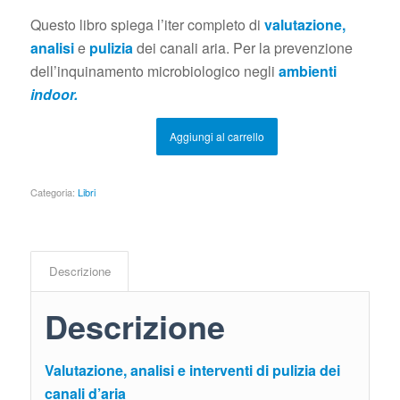
prezzo
prezzo
Questo libro spiega l’iter completo di
valutazione,
originale
attuale
analisi
e
pulizia
dei canali aria. Per la prevenzione
era:
è:
dell’inquinamento microbiologico negli
ambienti
€ 19,00.
€ 15,00.
indoor.
Aggiungi al carrello
Categoria:
Libri
Descrizione
Descrizione
Valutazione, analisi e interventi
di pulizia dei
canali d’aria