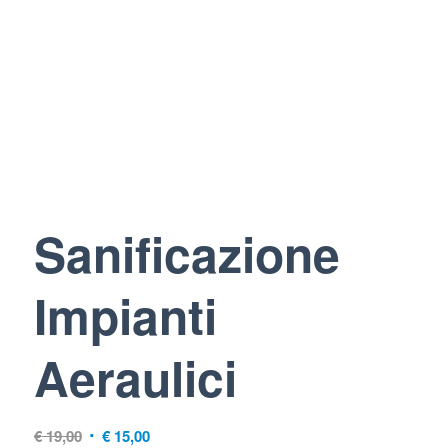
Sanificazione
Impianti
Aeraulici
Il
Il
€
19,00
€
15,00