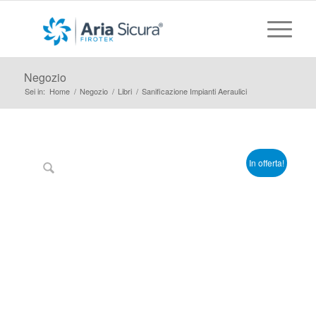
Negozio
Sei in:
Home
/
Negozio
/
Libri
/
Sanificazione Impianti Aeraulici
In offerta!