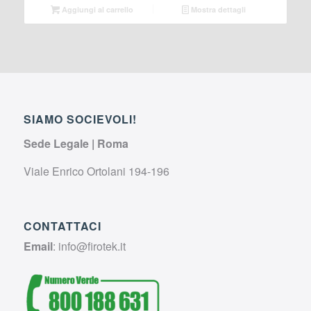
originale
attuale
Aggiungi al carrello
Mostra dettagli
era:
è:
€ 19,00.
€ 0,00.
SIAMO SOCIEVOLI!
Sede Legale | Roma
Viale Enrico Ortolani 194-196
CONTATTACI
Email
:
info@firotek.it