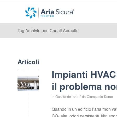
Tag Archivio per: Canali Aeraulici
Articoli
Impianti HVAC 
il problema non
/
in
Qualità dell'aria
da
Giampaolo Sarao
Quando in un edificio l’aria “non va
CO₂ alta, odori persistenti, filtri s