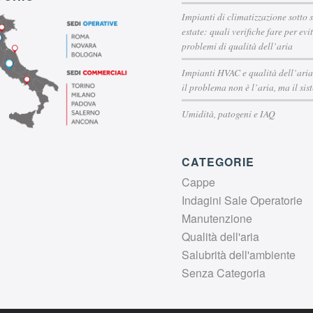
Impianti di climatizzazione sotto s
estate: quali verifiche fare per evi
problemi di qualità dell’aria
Impianti HVAC e qualità dell’ari
il problema non è l’aria, ma il si
Umidità, patogeni e IAQ
CATEGORIE
Cappe
Indagini Sale Operatorie
Manutenzione
Qualità dell'aria
Salubrità dell'ambiente
Senza Categoria