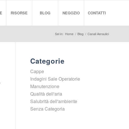
E
RISORSE
BLOG
NEGOZIO
CONTATTI
Sei in:
Home
/
Blog
/
Canali Aeraulici
Categorie
Cappe
o
Indagini Sale Operatorie
Manutenzione
Qualità dell'aria
Salubrità dell'ambiente
Senza Categoria