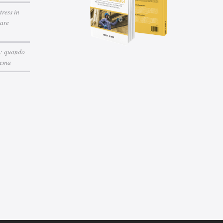
tress in
tare
a: quando
stema