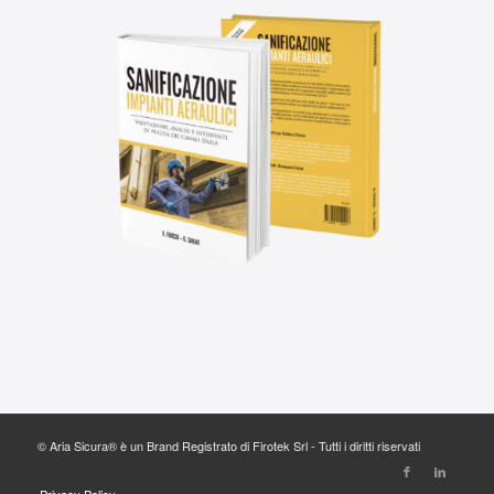
© Aria Sicura® è un Brand Registrato di Firotek Srl - Tutti i diritti riservati
Privacy Policy