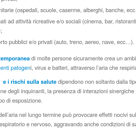
nitarie (ospedali, scuole, caserme, alberghi, banche, ec
ti ad attività ricreative e/o sociali (cinema, bar, ristorant
;
rto pubblici e/o privati (auto, treno, aereo, nave, ecc…).
ntemporanea
di molte persone sicuramente crea un ambie
genti patogen
i, virus e batteri, attraverso l’aria che respir
i e i rischi sulla salute
dipendono non soltanto dalla ti
ne degli inquinanti, la presenza di interazioni sinergiche 
mpo di esposizione.
 dell’aria nel lungo termine può provocare effetti nocivi su
espiratorio e nervoso, aggravando anche condizioni di sa