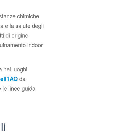
sostanze chimiche
ia e la salute degli
i di origine
nquinamento indoor
a nei luoghi
dell’IAQ
da
 le linee guida
li