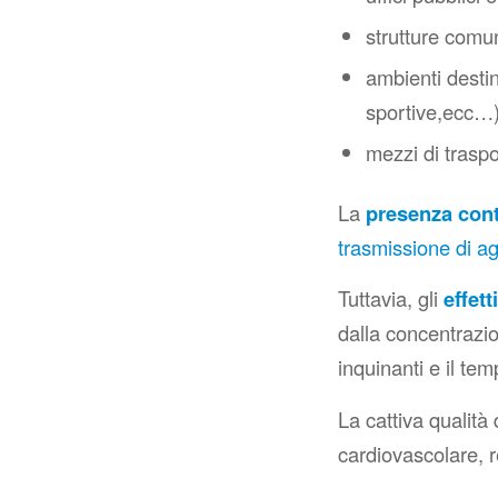
strutture comu
ambienti destina
sportive,ecc…)
mezzi di traspo
La
presenza co
trasmissione di a
Tuttavia, gli
effett
dalla concentrazio
inquinanti e il te
La cattiva qualità
cardiovascolare, r