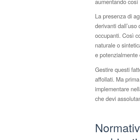
aumentando così il
La presenza di age
derivanti dall’uso 
occupanti. Così co
naturale o sinteti
e potenzialmente 
Gestire questi fat
affollati. Ma prim
implementare nella
che devi assoluta
Normative