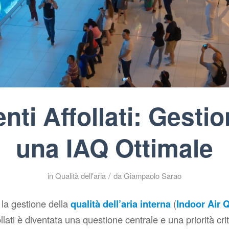
ti Affollati: Gesti
una IAQ Ottimale
/
in
Qualità dell'aria
da
Giampaolo Sarao
 la gestione della
qualità dell’aria interna
(
Indoor Air Q
llati è diventata una questione centrale e una priorità cri