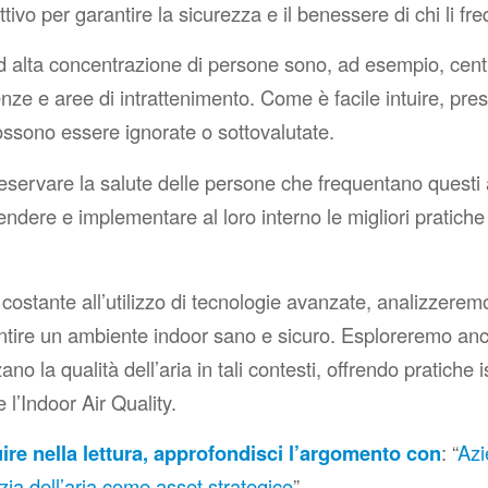
tivo per garantire la sicurezza e il benessere di chi li fr
 alta concentrazione di persone sono, ad esempio, cent
renze e aree di intrattenimento. Come è facile intuire, pre
ssono essere ignorate o sottovalutate.
reservare la salute delle persone che frequentano questi
dere e implementare al loro interno le migliori pratiche
 costante all’utilizzo di tecnologie avanzate, analizzeremo
ntire un ambiente indoor sano e sicuro. Esploreremo anche
zano la qualità dell’aria in tali contesti, offrendo pratiche i
e l’Indoor Air Quality.
ire nella lettura, approfondisci l’argomento con
: “
Azi
izia dell’aria come asset strategico
”.