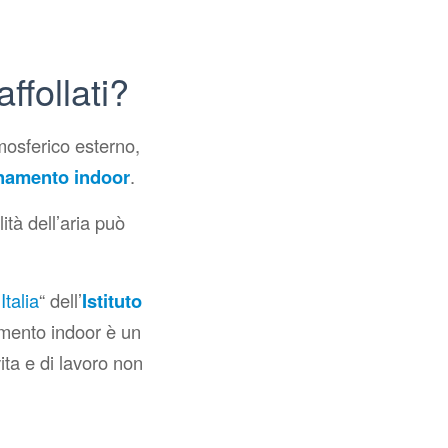
ffollati?
mosferico esterno,
namento indoor
.
ità dell’aria può
Italia
“
dell’
Istituto
amento indoor è un
ta e di lavoro non