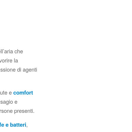
ll’aria che
orire la
ssione di agenti
lute e
comfort
isagio e
ersone presenti.
fe
e batteri
,