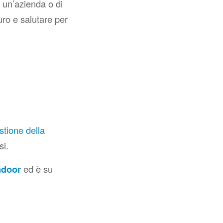
 un’azienda o di
uro e salutare per
stione della
si.
indoor
ed è su