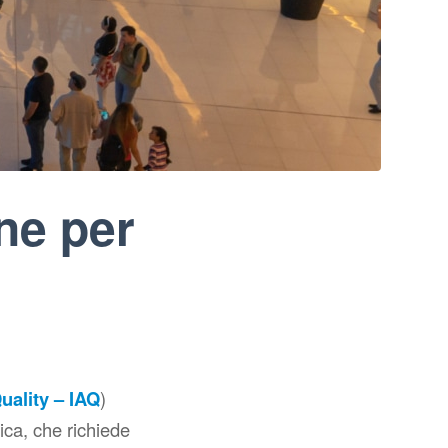
one per
uality – IAQ
)
tica, che richiede