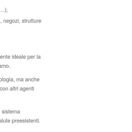
c…);
i, negozi, strutture
nte ideale per la
iamo.
pologia, ma anche
con altri agenti
l sistema
lute preesistenti.