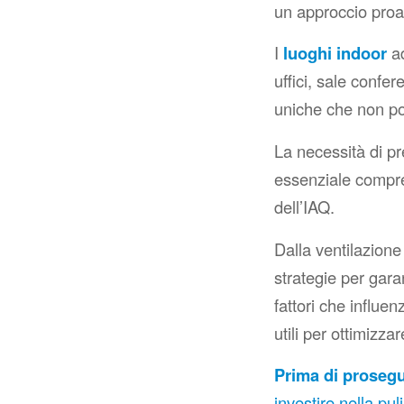
un approccio proat
I
luoghi indoor
ad
uffici, sale confe
uniche che non po
La necessità di p
essenziale compren
dell’IAQ.
Dalla ventilazione
strategie per gara
fattori che influen
utili per ottimizzar
Prima di prosegu
investire nella pul