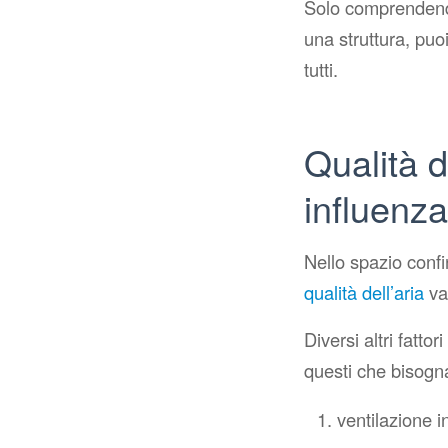
Solo comprendendo 
una struttura, puo
tutti.
Qualità de
influenz
Nello spazio confin
qualità dell’aria
va
Diversi altri fatt
questi che bisogna
ventilazione 