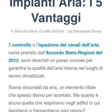
Impianti Aria: i 5
Vantaggi
/
in
Manutenzione
,
Qualità dell'aria
da
Giampaolo Sarao
Il
controllo
e l’
ispezione dei canali dell’aria
,
come previsto dall’
Accordo Stato-Regioni del
2013
, sono diventati un passo cruciale per
garantire la qualità dell’aria interna nei luoghi di
lavoro climatizzati.
Siamo circondati da aria, un elemento vitale
che spesso diamo per scontato. Ma quanto è
sicura quella che respiriamo negli edifici in cui
lavoriamo e frequentiamo ogni giorno?