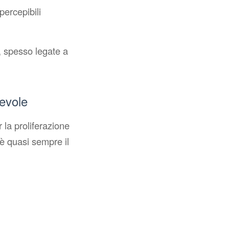
ercepibili
e, spesso legate a
revole
 la proliferazione
 è quasi sempre il