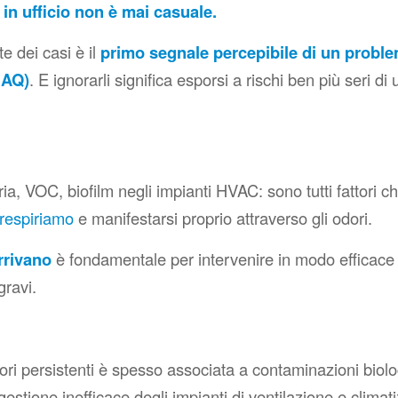
in ufficio non è mai casuale.
e dei casi è il
primo segnale percepibile di un proble
(IAQ)
. E ignorarli significa esporsi a rischi ben più seri d
aria, VOC, biofilm negli impianti HVAC: sono tutti fattori 
 respiriamo
e manifestarsi proprio attraverso gli odori.
rrivano
è fondamentale per intervenire in modo efficace
ravi.
ri persistenti è spesso associata a contaminazioni biolo
estione inefficace degli impianti di ventilazione e climat