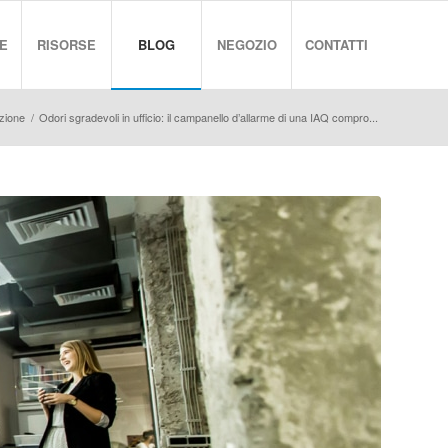
E
RISORSE
BLOG
NEGOZIO
CONTATTI
zione
/
Odori sgradevoli in ufficio: il campanello d’allarme di una IAQ compro...