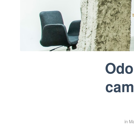
Odor
camp
in
Ma