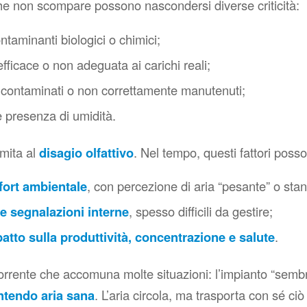
he non scompare possono nascondersi diverse criticità:
taminanti biologici o chimici;
efficace o non adeguata ai carichi reali;
contaminati o non correttamente manutenuti;
 e presenza di umidità.
limita al
disagio olfattivo
. Nel tempo, questi fattori posso
fort ambientale
, con percezione di aria “pesante” o stan
e segnalazioni interne
, spesso difficili da gestire;
atto sulla produttività
, concentrazione e salute
.
corrente che accomuna molte situazioni: l’impianto
“sembr
ntendo aria sana
. L’aria circola, ma trasporta con sé ci