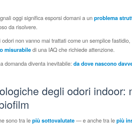
gnali oggi significa esporsi domani a un
problema strut
so da risolvere.
vi odori non vanno mai trattati come un semplice fastidi
co misurabile
di una IAQ che richiede attenzione.
la domanda diventa inevitabile:
da dove nascono davve
logiche degli odori indoor: 
biofilm
he sono tra le
più sottovalutate
— e anche tra le
più in