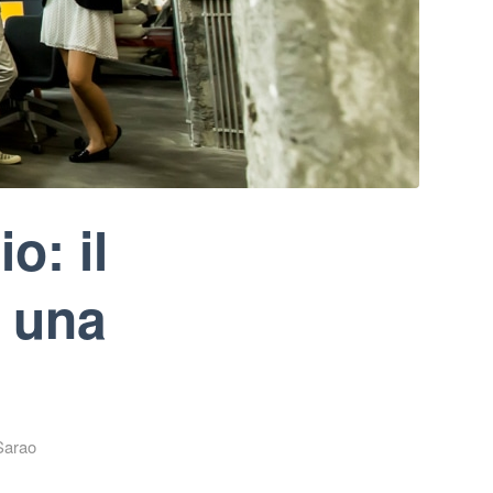
o: il
i una
Sarao