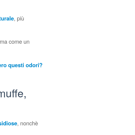
turale
, più
o, ma come un
ro questi odori?
muffe,
sidiose
, nonchè