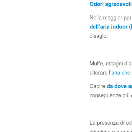
Odori sgradevoli 
Nella maggior part
dell’aria indoor 
disagio.
Muffe, ristagni d’
alterare l’
aria che
Capire
da dove a
conseguenze più g
La presenza di odo
chimiche o a una g