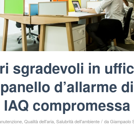
i sgradevoli in uffici
anello d’allarme d
IAQ compromessa
/
nutenzione
,
Qualità dell'aria
,
Salubrità dell'ambiente
da
Giampaolo 