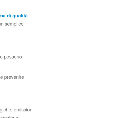
ma di qualità
i un semplice
che possono
 e prevenire
giche, emissioni
izzazione.