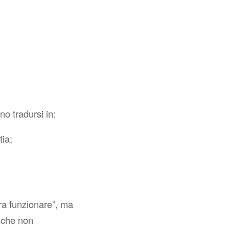
no tradursi in:
tia;
a funzionare”
, ma
ò che non