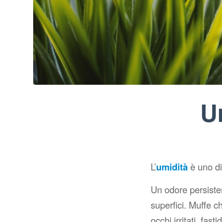
U
L’
umidità
è uno di
Un odore persiste
superfici. Muffe 
occhi irritati, fas