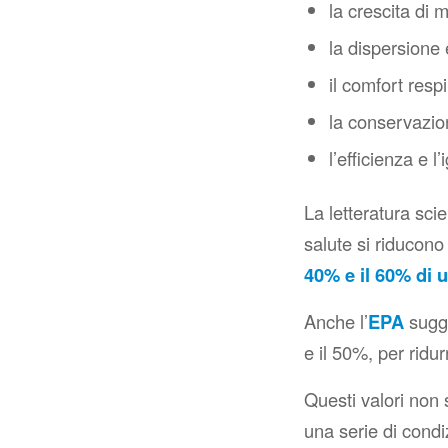
la crescita di m
la dispersione 
il comfort respi
la conservazion
l’efficienza e 
La letteratura scie
salute si riducono
40% e il 60% di u
Anche l’
EPA
sugge
e il 50%, per ridur
Questi valori non 
una serie di condi