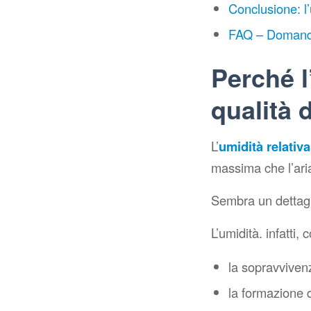
Conclusione: l
FAQ – Domand
Perché l
qualità d
L’
umidità relativa
massima che l’ari
Sembra un dettagli
L’umidità. infatti, 
la sopravvivenz
la formazione d