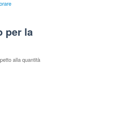
norare
o per la
petto alla quantità