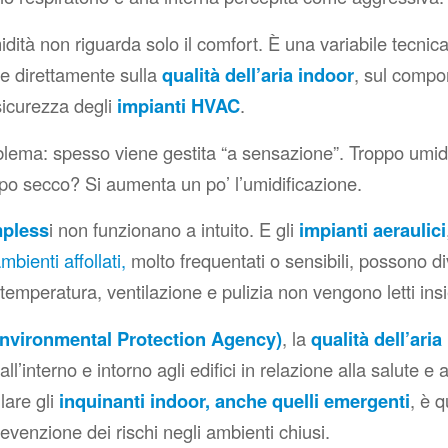
idità non riguarda solo il comfort. È una variabile tecnica
de direttamente sulla
qualità dell’aria indoor
, sul compo
sicurezza degli
impianti HVAC
.
oblema: spesso viene gestita
“a sensazione”
. Troppo umid
po secco? Si aumenta un po’ l’umidificazione.
mpless
i non funzionano a intuito. E gli
impianti aeraulici
mbienti affollati,
molto frequentati o sensibili, possono d
, temperatura, ventilazione e pulizia non vengono letti in
nvironmental Protection Agency
)
, la
qualità dell’aria
 all’interno e intorno agli edifici in relazione alla salute e 
lare gli
inquinanti indoor, anche quelli emergenti
, è q
revenzione dei rischi negli ambienti chiusi.