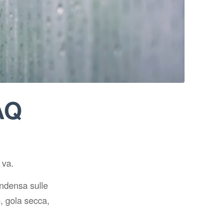
AQ
 va.
ondensa sulle
, gola secca,