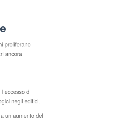
me
ni proliferano
tri ancora
, l’eccesso di
ici negli edifici.
e a un aumento del