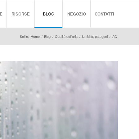
E
RISORSE
BLOG
NEGOZIO
CONTATTI
Sei in:
Home
/
Blog
/
Qualità dell'aria
/
Umidità, patogeni e IAQ