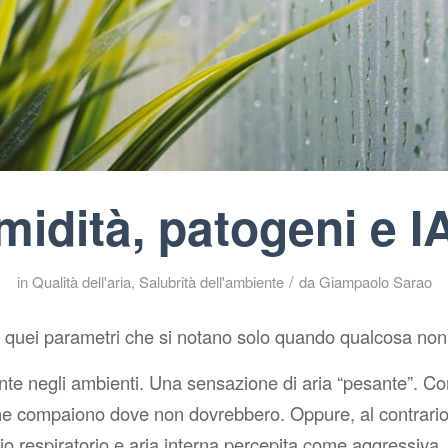
midità, patogeni e I
/
in
Qualità dell'aria
,
Salubrità dell'ambiente
da
Giampaolo Sarao
 quei parametri che si notano solo quando qualcosa non
nte negli ambienti. Una sensazione di aria “pesante”. C
che compaiono dove non dovrebbero. Oppure, al contrario
tidio respiratorio e aria interna percepita come aggressiva.