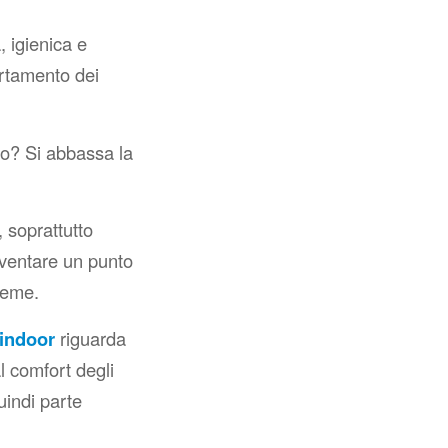
, igienica e
rtamento dei
o? Si abbassa la
, soprattutto
iventare un punto
sieme.
 indoor
riguarda
al comfort degli
uindi parte